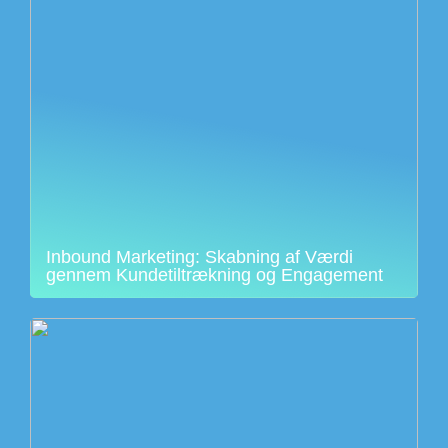
Inbound Marketing: Skabning af Værdi
gennem Kundetiltrækning og Engagement