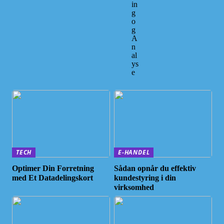
in
g
o
g
A
n
al
ys
e
TECH
E-HANDEL
Optimer Din Forretning
Sådan opnår du effektiv
med Et Datadelingskort
kundestyring i din
virksomhed