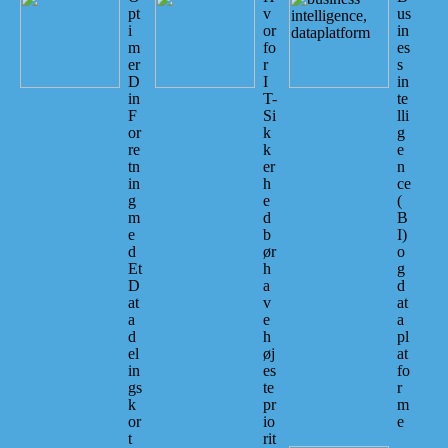
pt
v
us
i
or
in
m
fo
es
er
r
s
D
I
in
in
T-
te
F
Si
lli
or
k
g
re
k
e
tn
er
n
in
h
ce
g
e
(
m
d
B
e
b
I)
d
ør
o
Et
h
g
D
a
d
at
v
at
a
e
a
d
h
pl
el
øj
at
in
es
fo
gs
te
r
k
pr
m
or
io
e
t
rit