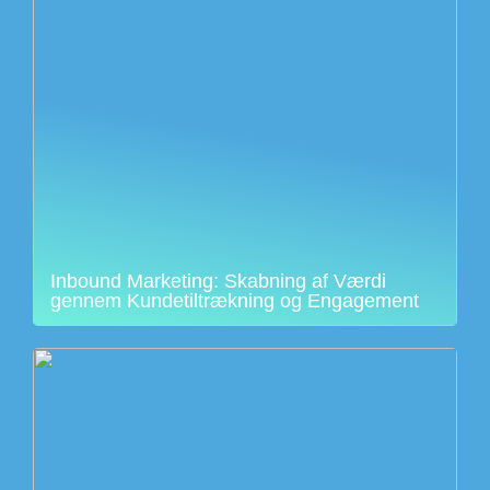
Inbound Marketing: Skabning af Værdi
gennem Kundetiltrækning og Engagement