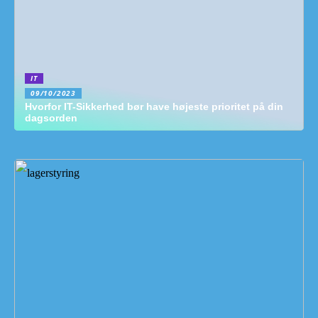
IT
09/10/2023
Hvorfor IT-Sikkerhed bør have højeste prioritet på din
dagsorden