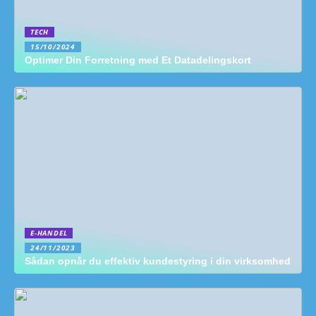
TECH
15/10/2024
Optimer Din Forretning med Et Datadelingskort
E-HANDEL
24/11/2023
Sådan opnår du effektiv kundestyring i din virksomhed