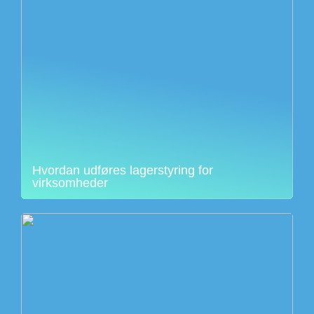
Hvordan udføres lagerstyring for
virksomheder