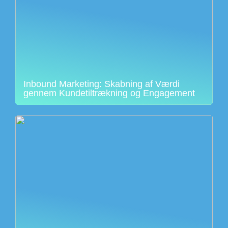
Inbound Marketing: Skabning af Værdi
gennem Kundetiltrækning og Engagement