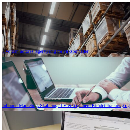
Hvordan udføres lagerstyring for virksomheder
Inbound Marketing: Skabning af Værdi gennem Kundetiltrækning o