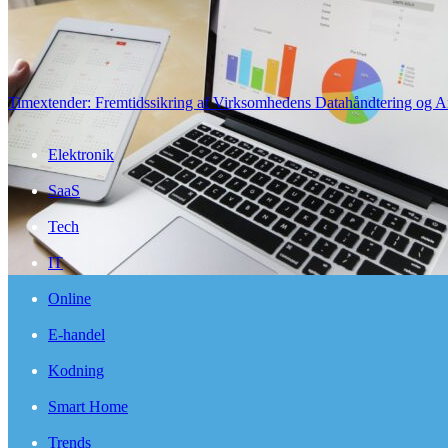
Timextender: Fremtidssikring af Virksomhedens Datahåndtering og A
Elektronik
SaaS
Tech
IT
Online
E-handel
Kodning
Smart Home
Trends