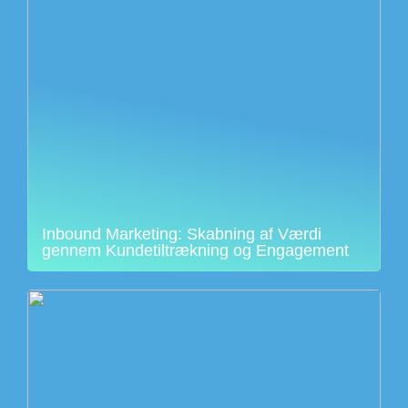
Inbound Marketing: Skabning af Værdi
gennem Kundetiltrækning og Engagement