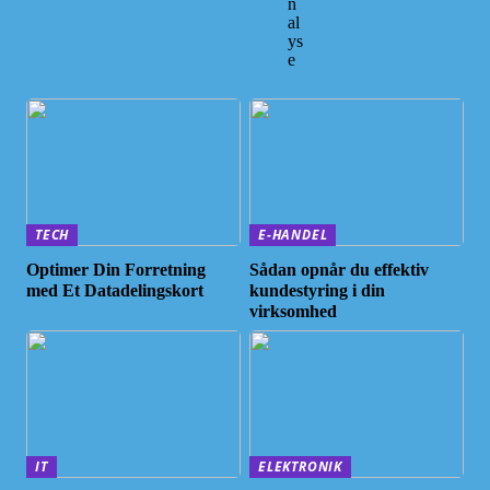
n
al
ys
e
TECH
E-HANDEL
Optimer Din Forretning
Sådan opnår du effektiv
med Et Datadelingskort
kundestyring i din
virksomhed
IT
ELEKTRONIK